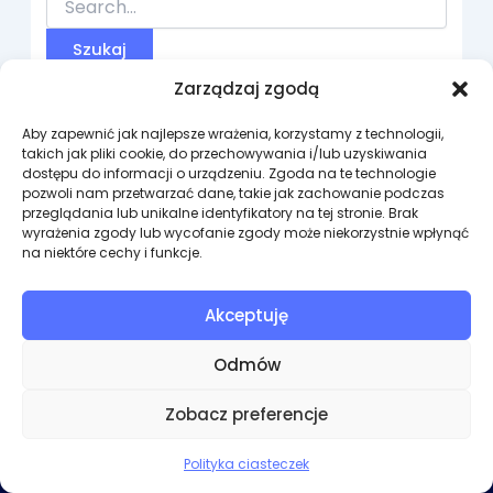
Zarządzaj zgodą
Aby zapewnić jak najlepsze wrażenia, korzystamy z technologii,
takich jak pliki cookie, do przechowywania i/lub uzyskiwania
dostępu do informacji o urządzeniu. Zgoda na te technologie
pozwoli nam przetwarzać dane, takie jak zachowanie podczas
przeglądania lub unikalne identyfikatory na tej stronie. Brak
wyrażenia zgody lub wycofanie zgody może niekorzystnie wpłynąć
na niektóre cechy i funkcje.
Akceptuję
Odmów
Zobacz preferencje
© 2026 Profengo |
Regulamin
|
Polityka prywatności
Polityka ciasteczek